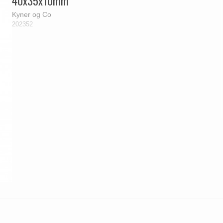
40x35x10mm
Kyner og Co
202352