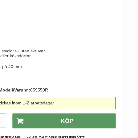
tag
 Line dörrhandtag
 styckvis - utan skruvar.
 eller köksdörrar.
er på 40 mm
Modell/Varunr.:
059550R
ickas inom 1-2 arbetsdagar
.
KÖP
LEVERANS
60 DAGARS RETURRÄTT