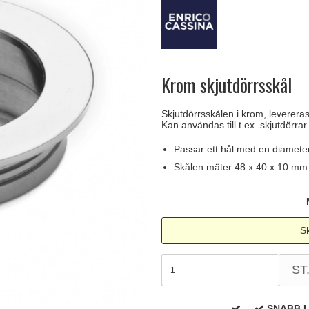
handtag
Delfin och valross
Krokar & Krokar
Søe-Jensen & Co.
FSB dörrhand
g
rrhandtag
Lama dörrhandtag - Gio Ponti
Hatthyllor
Valli & Valli dörrhandtag
Randi Classic
Krom skjutdörrsskål
Skjutdörrsskålen i krom, levereras
Kan användas till t.ex. skjutdörrar
Passar ett hål med en diamet
Skålen mäter 48 x 40 x 10 mm
Sk
ST
SNABB 