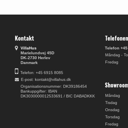
Kontakt
Telefonen
VillaHus
Telefon +45
Marielundvej 45D
Måndag - To
DK-2730 Herlev
Fredag
Danmark
Telefon: +45 6915 8085
E-post
:
kontakt@villahus.dk
Showroom
Organisationsnummer: DK39186454
Bankuppgifter: IBAN
Måndag
DK3030000012533691 / BIC DABADKKK
Tisdag
Onsdag
Torsdag
Fredag