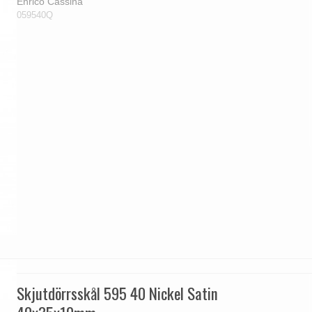
Enrico Cassina
059540Q
Skjutdörrsskål 595 40 Nickel Satin