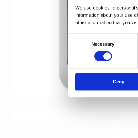
We use cookies to personalis
information about your use of
other information that you’ve
C
Necessary
o
n
s
e
n
t
Deny
S
e
l
e
c
t
i