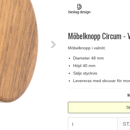
handtag
Delfin och valross
Krokar & Krokar
Søe-Jensen & Co.
FSB dörrhand
g
rrhandtag
Lama dörrhandtag - Gio Ponti
Hatthyllor
Valli & Valli dörrhandtag
Randi Classic
Möbelknopp Circum - V
Möbelknopp i valnöt.
Diameter 48 mm
Höjd 40 mm
Säljs styckvis
Levereras med skruvar för mon
M
Sk
ST