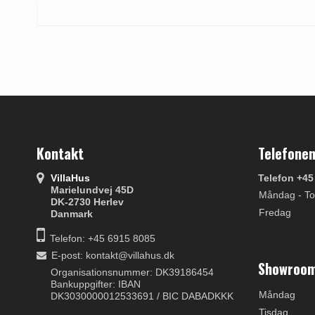
Kontakt
Telefonen
VillaHus
Telefon +45
Marielundvej 45D
Måndag - To
DK-2730 Herlev
Fredag
Danmark
Telefon: +45 6915 8085
E-post
:
kontakt@villahus.dk
Showroom
Organisationsnummer: DK39186454
Bankuppgifter: IBAN
Måndag
DK3030000012533691 / BIC DABADKKK
Tisdag