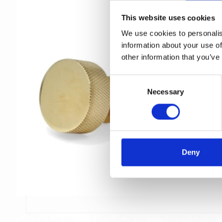
This website uses cookies
We use cookies to personalis
information about your use of
other information that you’ve
C
Necessary
o
n
s
e
n
t
Deny
S
e
l
e
c