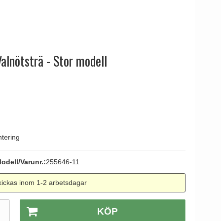
tag
 Line dörrhandtag
alnötsträ - Stor modell
tering
odell/Varunr.:
255646-11
ickas inom 1-2 arbetsdagar
.
KÖP