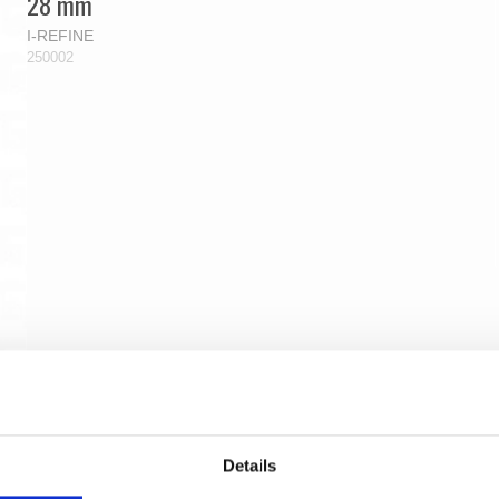
28 mm
I-REFINE
250002
Details