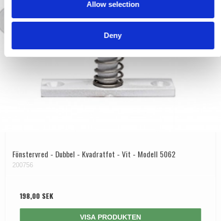
Allow selection
n
Deny
Fönstervred - Dubbel - Kvadratfot - Vit - Modell 5062
200756
198,00 SEK
VISA PRODUKTEN