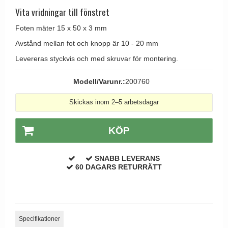
Brevinkast
Olivari
Vita vridningar till fönstret
Delfin och valross
Ringklockor
Turnstyle Designs
Foten mäter 15 x 50 x 3 mm
Lama dörrhandtag - Gio Ponti
Brevlådor
RANDI dörrhandtag
Avstånd mellan fot och knopp är 10 - 20 mm
Medici dörrhandtag
Gångjärn till dörrar
RDS dörrhandtag
Levereras styckvis och med skruvar för montering.
Svanemøllen trädörrhandtag
Skruvar
Samuel Heath produkter
Weingarden dörrhandtag
Modell/Varunr.:
200760
Krokar & Krokar
Sibes Metall
Østerbro - trädörrhandtag
Skickas inom 2–5 arbetsdagar
Hatthyllor
Søe-Jensen & Co.
Dörrhandtag Buster + Punch
Stormkrokar
Valli & Valli dörrhandtag
KÖP
DND dörrhandtag
Polermedel till mässing
YOUNG dörrhandtag
FSB dörrhandtag
SNABB LEVERANS
60 DAGARS RETURRÄTT
Randi Classic Line dörrhandtag
Turnstyle Design dörrhandtag
Terrass- och fönsterhandtag
Trädörrhandtag på långskylt
Specifikationer