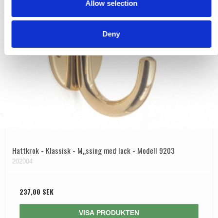
Allow selection
n
Deny
Hattkrok - Klassisk - M„ssing med lack - Modell 9203
202004
237,00 SEK
VISA PRODUKTEN