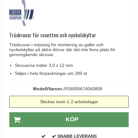
Brevinkast
Olivari
Delfin och valross
Ringklockor
Turnstyle Designs
Lama dörrhandtag - Gio Ponti
Brevlådor
RANDI dörrhandtag
Medici dörrhandtag
Gångjärn till dörrar
Träskruvar för rosetten och nyckelskyltar
RDS dörrhandtag
Svanemøllen trädörrhandtag
Skruvar
Träskruvar i mässing för montering av galler och
Samuel Heath produkter
Weingarden dörrhandtag
nyckelskyltar på äldre dörrar där det inte finns plats för
Krokar & Krokar
genomgående skruvar.
Sibes Metall
Østerbro - trädörrhandtag
Hatthyllor
Skruvarna mäter 3,0 x 12 mm.
Søe-Jensen & Co.
Dörrhandtag Buster + Punch
Säljes i hela förpackningar om 200 st
Stormkrokar
Valli & Valli dörrhandtag
DND dörrhandtag
Polermedel till mässing
YOUNG dörrhandtag
Modell/Varunr.:
RS4005674040808
FSB dörrhandtag
Randi Classic Line dörrhandtag
Skickas inom 1-2 arbetsdagar
Turnstyle Design dörrhandtag
KÖP
Terrass- och fönsterhandtag
Trädörrhandtag på långskylt
SNABB LEVERANS