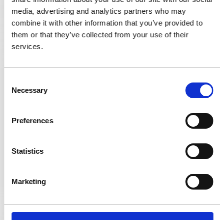
media, advertising and analytics partners who may
combine it with other information that you’ve provided to
them or that they’ve collected from your use of their
services.
C
Nickelpläterad linshuvud - rak hak - 3,0x12 mm (200 st)
Necessary
o
RS4005674040808NP
n
s
Preferences
e
493,00 SEK
n
t
Statistics
VISA PRODUKTEN
S
e
Marketing
l
e
c