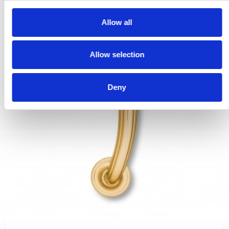
c
t
Allow all
i
o
Allow selection
n
Deny