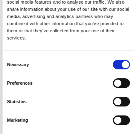
social media features and to analyse our traffic. We also
share information about your use of our site with our social
media, advertising and analytics partners who may
combine it with other information that you’ve provided to
them or that they’ve collected from your use of their
services.
C
Dörrhandtag 710 - Mässing - 1930 - 250 mm
Necessary
o
071020Q
n
s
Preferences
e
1.160,00 SEK
n
t
Statistics
VISA PRODUKTEN
S
e
Marketing
l
e