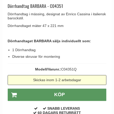
Brevinkast
Olivari
Dörrhandtag BARBARA - C04351
Delfin och valross
Ringklockor
Turnstyle Designs
Dörrhandtag i mässing, designat av Enrico Cassina i italiensk
Lama dörrhandtag - Gio Ponti
barockstil.
Brevlådor
RANDI dörrhandtag
Medici dörrhandtag
Dörrhandtaget mäter 47 x 221 mm
Gångjärn till dörrar
RDS dörrhandtag
Svanemøllen trädörrhandtag
Skruvar
Samuel Heath produkter
Weingarden dörrhandtag
Dörrhandtaget BARBARA säljs individuellt som:
Krokar & Krokar
Sibes Metall
Østerbro - trädörrhandtag
1 Dörrhandtag
Hatthyllor
Søe-Jensen & Co.
Diverse skruvar för montering
Dörrhandtag Buster + Punch
Stormkrokar
Valli & Valli dörrhandtag
DND dörrhandtag
Modell/Varunr.:
C04351Q
Polermedel till mässing
YOUNG dörrhandtag
FSB dörrhandtag
Skickas inom 1-2 arbetsdagar
Randi Classic Line dörrhandtag
Turnstyle Design dörrhandtag
KÖP
Terrass- och fönsterhandtag
SNABB LEVERANS
Trädörrhandtag på långskylt
60 DAGARS RETURRÄTT