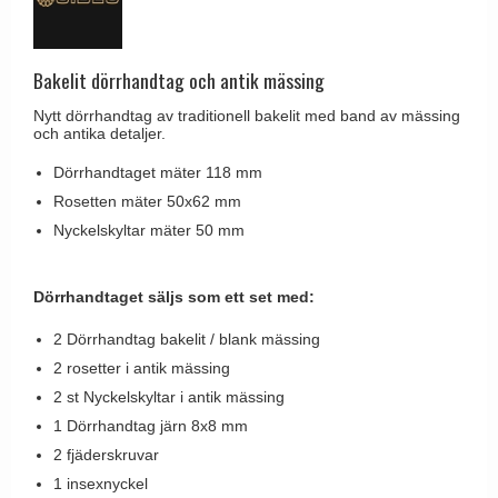
Brevinkast
Olivari
Delfin och valross
Ringklockor
Turnstyle Designs
Lama dörrhandtag - Gio Ponti
Bakelit dörrhandtag och antik mässing
Brevlådor
RANDI dörrhandtag
Medici dörrhandtag
Nytt dörrhandtag av traditionell bakelit med band av mässing
Gångjärn till dörrar
RDS dörrhandtag
och antika detaljer.
Svanemøllen trädörrhandtag
Skruvar
Samuel Heath produkter
Dörrhandtaget mäter 118 mm
Weingarden dörrhandtag
Krokar & Krokar
Rosetten mäter 50x62 mm
Sibes Metall
Østerbro - trädörrhandtag
Nyckelskyltar mäter 50 mm
Hatthyllor
Søe-Jensen & Co.
Dörrhandtag Buster + Punch
Stormkrokar
Valli & Valli dörrhandtag
DND dörrhandtag
Dörrhandtaget säljs som ett set med:
Polermedel till mässing
YOUNG dörrhandtag
FSB dörrhandtag
2 Dörrhandtag bakelit / blank mässing
Randi Classic Line dörrhandtag
2 rosetter i antik mässing
2 st Nyckelskyltar i antik mässing
Turnstyle Design dörrhandtag
1 Dörrhandtag järn 8x8 mm
Terrass- och fönsterhandtag
2 fjäderskruvar
Trädörrhandtag på långskylt
1 insexnyckel