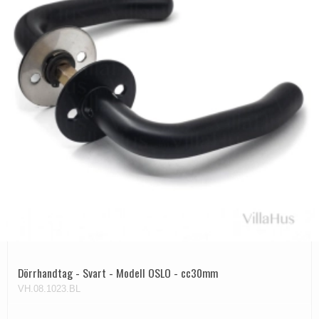
Dörrhandtag - Svart - Modell OSLO - cc30mm
VH.08.1023.BL