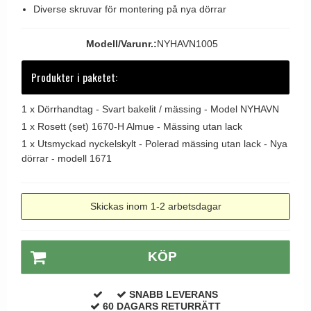
Diverse skruvar för montering på nya dörrar
Dörrhandtag Utomhus
Modell/Varunr.:
NYHAVN1005
Produkter i paketet:
1 x
Dörrhandtag - Svart bakelit / mässing - Model NYHAVN
1 x
Rosett (set) 1670-H Almue - Mässing utan lack
1 x
Utsmyckad nyckelskylt - Polerad mässing utan lack - Nya
dörrar - modell 1671
Skickas inom 1-2 arbetsdagar
KÖP
SNABB LEVERANS
60 DAGARS RETURRÄTT