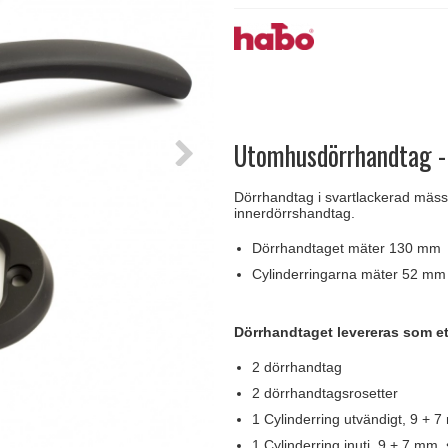
handtag
Delfin och valross
Krokar & Krokar
Søe-Jensen & Co.
FSB dörrhand
g
rrhandtag
Lama dörrhandtag - Gio Ponti
Hatthyllor
Valli & Valli dörrhandtag
Randi Classic
Utomhusdörrhandtag -
Dörrhandtag i svartlackerad mäs
innerdörrshandtag.
Dörrhandtaget mäter 130 mm
Cylinderringarna mäter 52 mm
Dörrhandtaget levereras som et
2 dörrhandtag
2 dörrhandtagsrosetter
1 Cylinderring utvändigt, 9 + 7
1 Cylinderring inuti, 9 + 7 mm, 