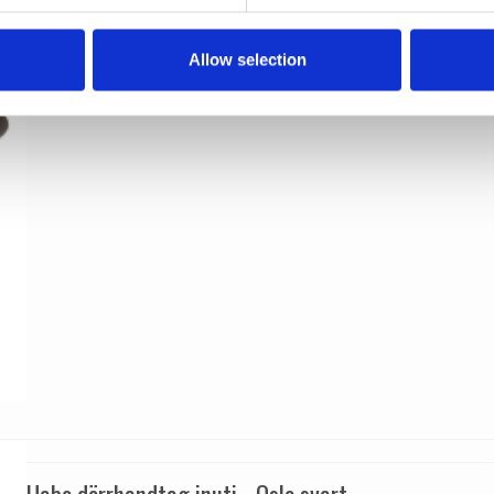
Twist och Cylinderlås, Modell NEW YORK
HABO
17099-18666-17067
Allow selection
Habo dörrhandtag inuti - Oslo svart