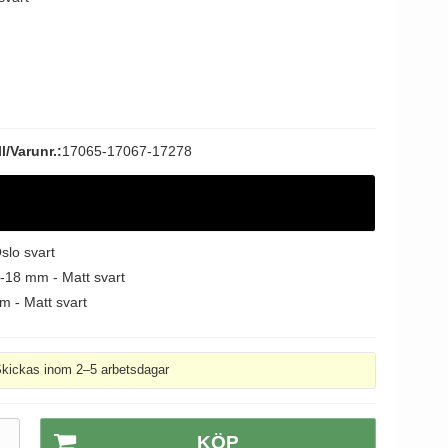
l/Varunr.:
17065-17067-17278
slo svart
6-18 mm - Matt svart
m - Matt svart
kickas inom 2–5 arbetsdagar
R
KÖP