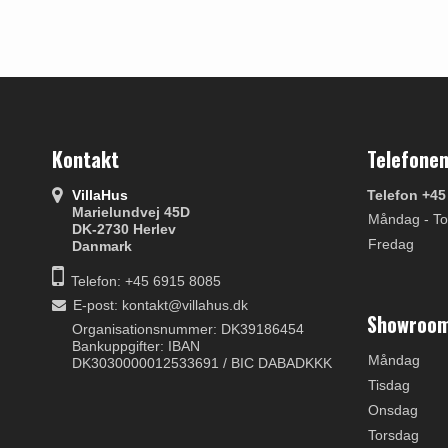
Kontakt
Telefonen
VillaHus
Telefon +45
Marielundvej 45D
Måndag - To
DK-2730 Herlev
Fredag
Danmark
Telefon: +45 6915 8085
E-post
:
kontakt@villahus.dk
Showroom
Organisationsnummer: DK39186454
Bankuppgifter: IBAN
Måndag
DK3030000012533691 / BIC DABADKKK
Tisdag
Onsdag
Torsdag