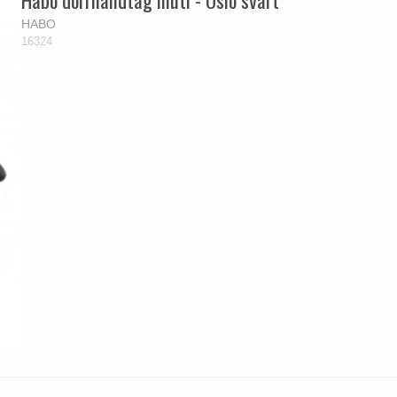
HABO
16324