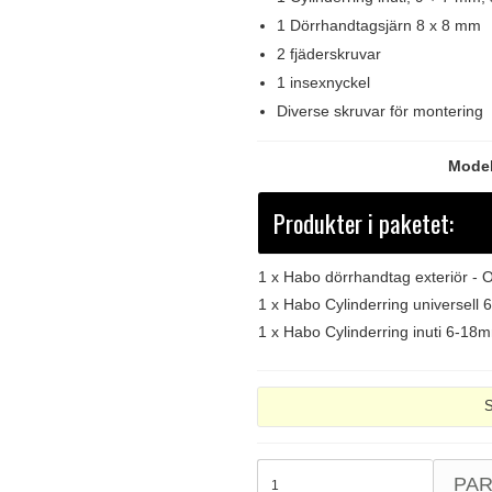
1 Dörrhandtagsjärn 8 x 8 mm
2 fjäderskruvar
1 insexnyckel
Diverse skruvar för montering
Model
Produkter i paketet:
1 x
Habo dörrhandtag exteriör - O
1 x
Habo Cylinderring universell 
1 x
Habo Cylinderring inuti 6-18m
S
PA