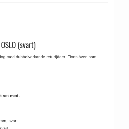
tag
 Line dörrhandtag
 OSLO (svart)
sing med dubbelverkande returfjäder. Finns även som
t set med:
 mm, svart
svart