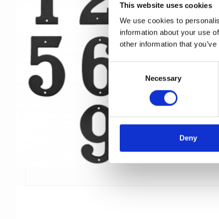
This website uses cookies
We use cookies to personalis
information about your use of
other information that you’ve
C
Necessary
o
n
s
e
n
t
Deny
S
e
l
e
c
t