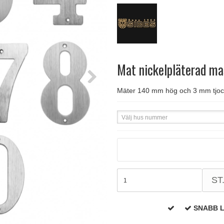
handtag
Delfin och valross
Krokar & Krokar
Søe-Jensen & Co.
FSB dörrhand
g
rrhandtag
Lama dörrhandtag - Gio Ponti
Hatthyllor
Valli & Valli dörrhandtag
Randi Classic
Mat nickelpläterad ma
Mäter 140 mm hög och 3 mm tjock
Välj hus nummer
ST
SNABB 