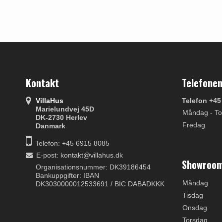
Kontakt
Telefonen
VillaHus
Telefon +45
Marielundvej 45D
Måndag - To
DK-2730 Herlev
Fredag
Danmark
Telefon: +45 6915 8085
E-post
:
kontakt@villahus.dk
Showroom
Organisationsnummer: DK39186454
Bankuppgifter: IBAN
Måndag
DK3030000012533691 / BIC DABADKKK
Tisdag
Onsdag
Torsdag