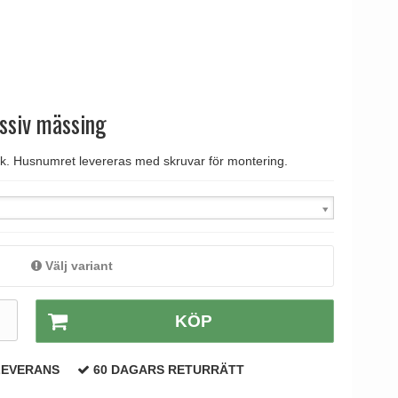
tag
 Line dörrhandtag
ssiv mässing
. Husnumret levereras med skruvar för montering.
Välj variant
.
KÖP
LEVERANS
60 DAGARS RETURRÄTT