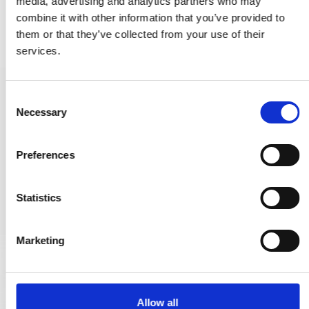
media, advertising and analytics partners who may
combine it with other information that you’ve provided to
them or that they’ve collected from your use of their
services.
Dörrstopp 1147 - Mässing utan lack - Vit spets - 78 mm
C
Necessary
232642
o
n
s
Preferences
218,00 SEK
e
n
VISA PRODUKTEN
t
Statistics
S
e
Marketing
l
e
c
t
Allow all