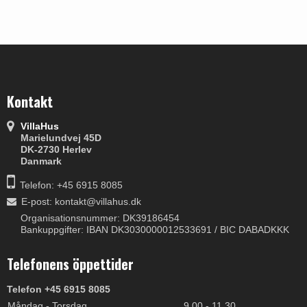
Kontakt
VillaHus
Marielundvej 45D
DK-2730 Herlev
Danmark
Telefon: +45 6915 8085
E-post
:
kontakt@villahus.dk
Organisationsnummer: DK39186454
Bankuppgifter: IBAN DK3030000012533691 / BIC DABADKKK
Telefonens öppettider
Telefon +45 6915 8085
Måndag - Torsdag
9.00 - 11.30