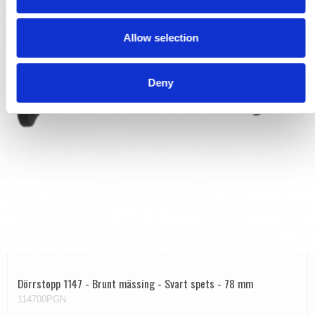
i
o
Allow selection
n
Deny
Dörrstopp 1147 - Brunt mässing - Svart spets - 78 mm
114700PGN