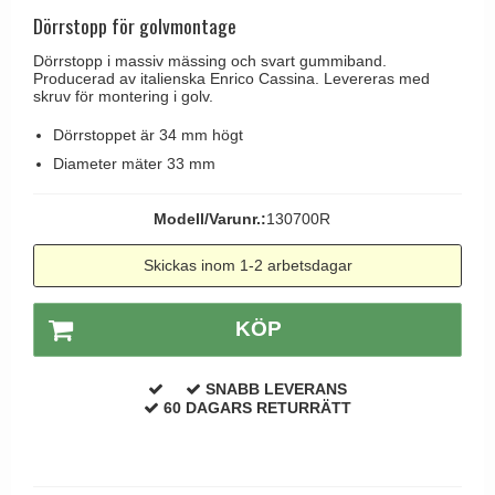
Brevinkast
Olivari
Dörrstopp för golvmontage
Delfin och valross
Ringklockor
Turnstyle Designs
Dörrstopp i massiv mässing och svart gummiband.
Lama dörrhandtag - Gio Ponti
Producerad av italienska Enrico Cassina. Levereras med
Brevlådor
RANDI dörrhandtag
skruv för montering i golv.
Medici dörrhandtag
Gångjärn till dörrar
RDS dörrhandtag
Dörrstoppet är 34 mm högt
Svanemøllen trädörrhandtag
Skruvar
Samuel Heath produkter
Diameter mäter 33 mm
Weingarden dörrhandtag
Krokar & Krokar
Sibes Metall
Østerbro - trädörrhandtag
Modell/Varunr.:
130700R
Hatthyllor
Søe-Jensen & Co.
Dörrhandtag Buster + Punch
Skickas inom 1-2 arbetsdagar
Stormkrokar
Valli & Valli dörrhandtag
DND dörrhandtag
Polermedel till mässing
YOUNG dörrhandtag
FSB dörrhandtag
KÖP
Randi Classic Line dörrhandtag
SNABB LEVERANS
Turnstyle Design dörrhandtag
60 DAGARS RETURRÄTT
Terrass- och fönsterhandtag
Trädörrhandtag på långskylt