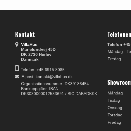
Kontakt
Telefonen
VillaHus
Telefon +45
Marielundvej 45D
Måndag - To
DK-2730 Herlev
Fredag
Danmark
Telefon: +45 6915 8085
E-post
:
kontakt@villahus.dk
Showroom
Organisationsnummer: DK39186454
Bankuppgifter: IBAN
Måndag
DK3030000012533691 / BIC DABADKKK
Tisdag
Onsdag
Torsdag
Fredag