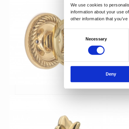
We use cookies to personalis
information about your use of
other information that you’ve
C
Necessary
o
n
s
e
n
t
Deny
S
e
l
e
c
t
i
o