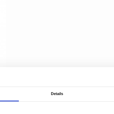
Hattkrok - Almue - M„ssing med lack - Modell
Details
9207
Kyner og Co
202002