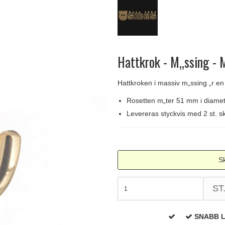
handtag
Delfin och valross
Krokar & Krokar
Søe-Jensen & Co.
FSB dörrhand
g
rrhandtag
Lama dörrhandtag - Gio Ponti
Hatthyllor
Valli & Valli dörrhandtag
Randi Classic
Hattkrok - M„ssing - 
Hattkroken i massiv m„ssing „r en 
Rosetten m„ter 51 mm i diamet
Levereras styckvis med 2 st. sk
Sk
ST
SNABB 