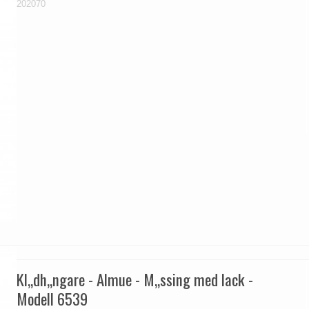
202070
Kl„dh„ngare - Almue - M„ssing med lack -
Modell 6539