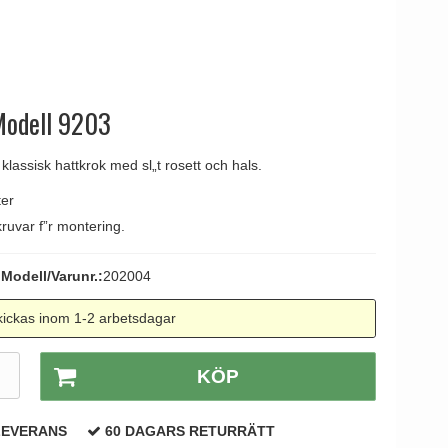
tag
 Line dörrhandtag
Modell 9203
klassisk hattkrok med sl„t rosett och hals.
er
ruvar f”r montering.
Modell/Varunr.:
202004
ickas inom 1-2 arbetsdagar
.
KÖP
LEVERANS
60 DAGARS RETURRÄTT